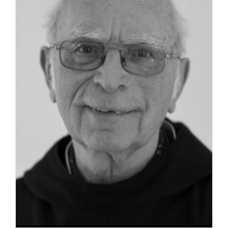
La médaille de Saint Benoît
NEXUS
Archives OSB.org