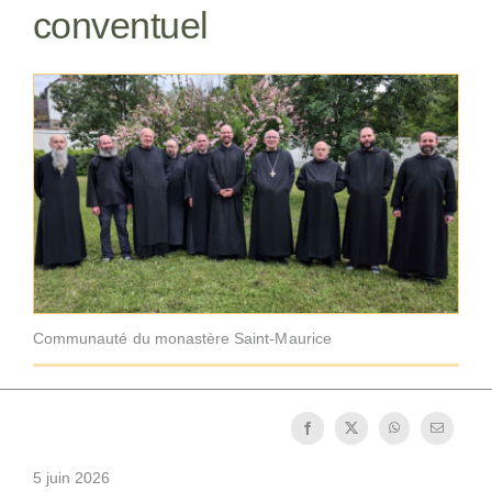
conventuel
La médaille de Saint Benoît
NEXUS
Archives OSB.org
Communauté du monastère Saint-Maurice
5 juin 2026