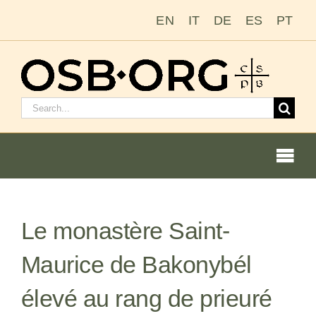
Passer
EN
IT
DE
ES
PT
au
contenu
Rechercher
:
Togg
Navi
Nos racines
Le monastère Saint-
L’ordre bénédictin
Maurice de Bakonybél
Devenir moine ou moniale
élevé au rang de prieuré