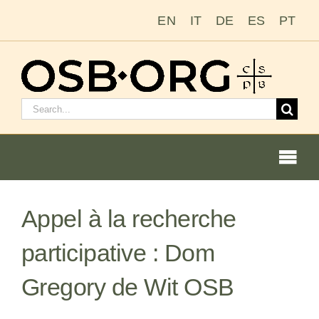
Passer
EN
IT
DE
ES
PT
au
contenu
Rechercher
:
Togg
Navi
Appel à la recherche
Nos racines
participative : Dom
Gregory de Wit OSB
L’ordre bénédictin