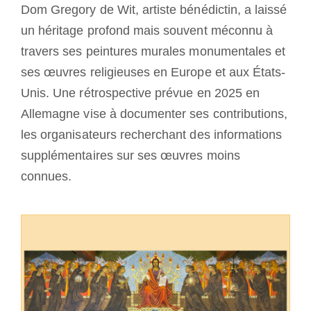
Dom Gregory de Wit, artiste bénédictin, a laissé
Devenir moine ou moniale
un héritage profond mais souvent méconnu à
travers ses peintures murales monumentales et
La médaille de Saint Benoît
ses œuvres religieuses en Europe et aux États-
Unis. Une rétrospective prévue en 2025 en
NEXUS
Allemagne vise à documenter ses contributions,
les organisateurs recherchant des informations
Archives OSB.org
supplémentaires sur ses œuvres moins
connues.