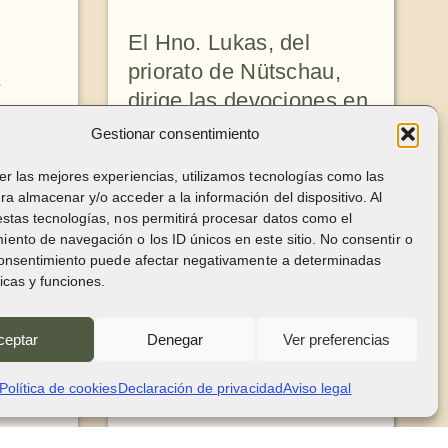
El Hno. Lukas, del
priorato de Nütschau,
s
dirige las devociones en
el Bundestag
Gestionar consentimiento
El Hno. Lukas Boving OSB
er las mejores experiencias, utilizamos tecnologías como las
ra almacenar y/o acceder a la información del dispositivo. Al
entregó un ejemplar de la
estas tecnologías, nos permitirá procesar datos como el
Regla al Bundestag y dirigió
ento de navegación o los ID únicos en este sitio. No consentir o
una devoción matutina,
 consentimiento puede afectar negativamente a determinadas
ticas y funciones.
reflexionando sobre la
tradición benedictina de
ceptar
Denegar
Ver preferencias
escuchar y servir a los
diversos temperamentos de
Política de cookies
Declaración de privacidad
Aviso legal
las personas.
NEXUS Mayo 2026
,
NEXUS: