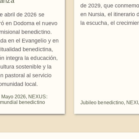
anza
de 2029, que conmemor
en Nursia, el itinerario
e abril de 2026 se
la escucha, el crecimien
ró en Dodoma el nuevo
misional benedictino.
da en el Evangelio y en
ritualidad benedictina,
ón integra la educación,
cultura sostenible y la
n pastoral al servicio
omunidad local.
Mayo 2026
,
NEXUS:
 mundial benedictino
Jubileo benedictino
,
NEXU