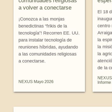
comunidades religiosas
esper
a volver a conectarse
El 18 d
inaugu
¡Conozca a las monjas
centro 
benedictinas “frikis de la
Arraiga
tecnología”! Recorren EE. UU.
la espi
para instalar tecnología de
la misi
reuniones híbridas, ayudando
la agri
a las comunidades religiosas
atenció
a conectarse.
de la c
NEXUS 
NEXUS Mayo 2026
Informe