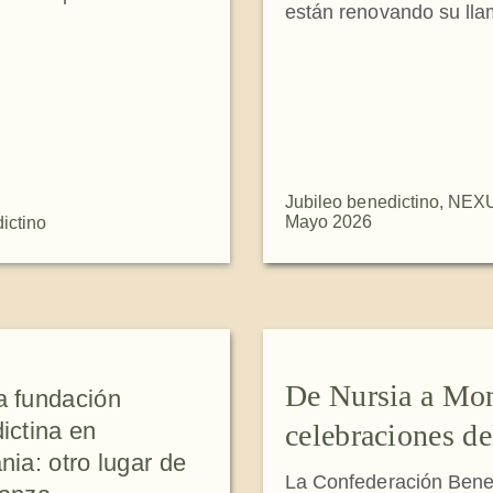
están renovando su ll
Jubileo benedictino
,
NEX
Mayo 2026
ictino
De Nursia a Mon
 fundación
ictina en
celebraciones de
nia: otro lugar de
La Confederación Benedi