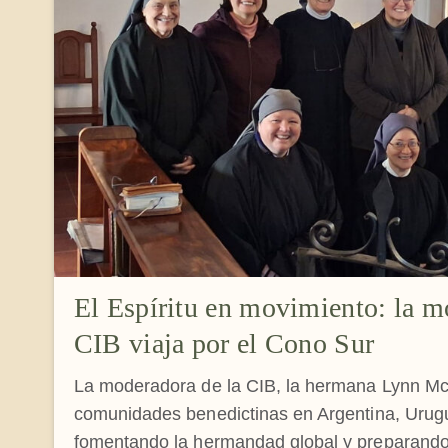
El Espíritu en movimiento: la m
CIB viaja por el Cono Sur
La moderadora de la CIB, la hermana Lynn McK
comunidades benedictinas en Argentina, Urugu
fomentando la hermandad global y preparando