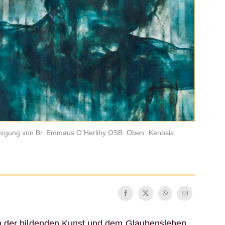
migung von Br. Emmaus O’Herlihy OSB. Oben: Kenosis
n der bildenden Kunst und dem Glaubensleben