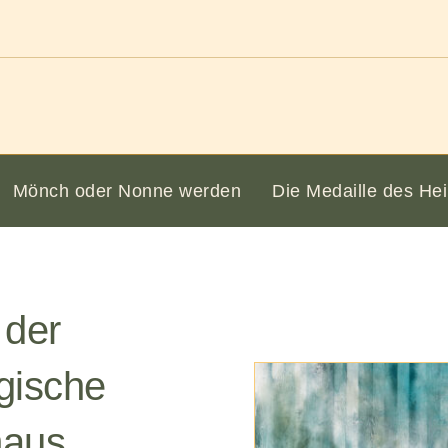
Mönch oder Nonne werden
Die Medaille des Hei
 der
rgische
maus