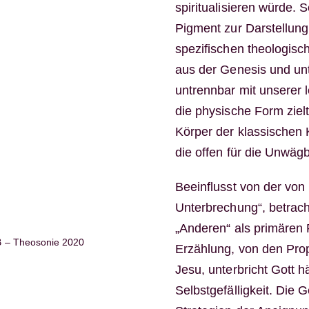
spiritualisieren würde. 
Pigment zur Darstellun
spezifischen theologisc
aus der Genesis und unt
untrennbar mit unserer l
die physische Form zielt
Körper der klassischen 
die offen für die Unwägb
Beeinflusst von der vo
Unterbrechung“, betrac
„Anderen“ als primären 
– Theosonie 2020
Erzählung, von den Prop
Jesu, unterbricht Gott h
Selbstgefälligkeit. Di