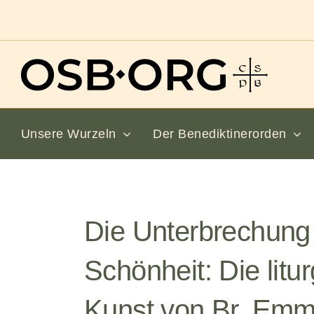
Zum
Inhalt
springen
Unsere Wurzeln
Der Benediktinerorden
Die Unterbrechung
Schönheit: Die litu
Kunst von Br. Em