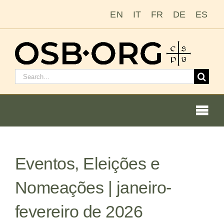
Ir
EN
IT
FR
DE
ES
para
o
conteúdo
Pesquisar
por:
Togg
Navi
Eventos, Eleições e
Nossas raízes
Nomeações | janeiro-
A ordem beneditina
fevereiro de 2026