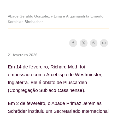
Tornar-se monge ou freira
Abade Geraldo González y Lima e Arquimandrita Emérito
A medalha de São Bento
Korbinian Birnbacher
NEXUS
21 fevereiro 2026
Arquivo OSB.org
Em 14 de fevereiro, Richard Moth foi
empossado como Arcebispo de Westminster,
Inglaterra. Ele é oblato de Pluscarden
(Congregação Subiaco-Cassinense).
Em 2 de fevereiro, o Abade Primaz Jeremias
Schröder instituiu um Secretariado Internacional