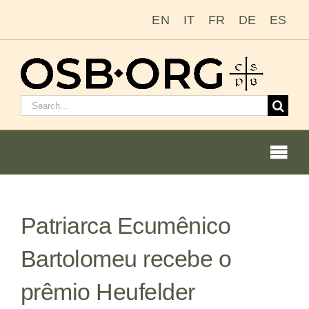
Ir
EN
IT
FR
DE
ES
para
o
conteúdo
Pesquisar
por:
Togg
Navi
Patriarca Ecumênico
Nossas raízes
Bartolomeu recebe o
A ordem beneditina
prêmio Heufelder