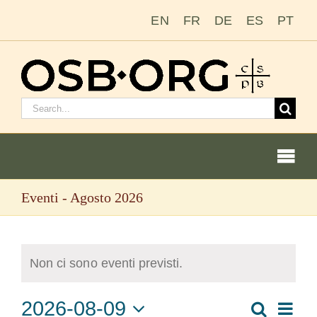
Salta
EN
FR
DE
ES
PT
al
contenuto
Cerca:
Togg
Navi
Eventi - Agosto 2026
Le nostre radici
L’ordine benedettino
Non ci sono eventi previsti.
Diventare un monaco o una monaca
2026-08-09
Even
Cerca