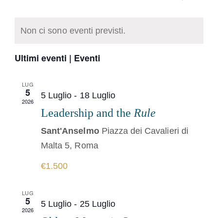
Eventi
Mese
Seleziona
Viste
La medaglia di San Benedetto
Ricerca
Calendario
la
Navi
Non ci sono eventi previsti.
data.
e
di
NEXUS
viste
Eventi
Ultimi eventi | Eventi
Navigazi
Archivio OSB.org
LUG
5
5 Luglio
-
18 Luglio
2026
Leadership and the
Rule
Sant'Anselmo
Piazza dei Cavalieri di
Malta 5, Roma
€1.500
LUG
5
5 Luglio
-
25 Luglio
2026