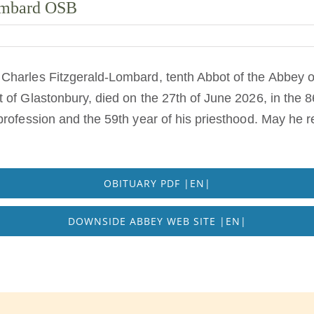
Lombard OSB
harles Fitzgerald-Lombard, tenth Abbot of the Abbey of
of Glastonbury, died on the 27th of June 2026, in the 86
profession and the 59th year of his priesthood. May he r
OBITUARY PDF |EN|
DOWNSIDE ABBEY WEB SITE |EN|