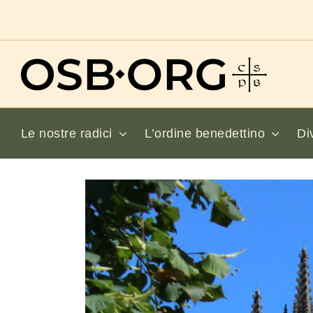
Salta
al
contenuto
Le nostre radici
L’ordine benedettino
Di
Visualizza
immagine
più
grande