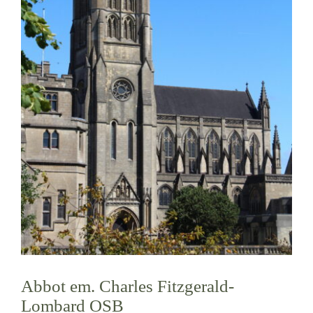
Mönch oder Nonne werden
Die Medaille des Heiligen Benedikt
NEXUS
OSB.org Archiv
Abbot em. Charles Fitzgerald-
Lombard OSB