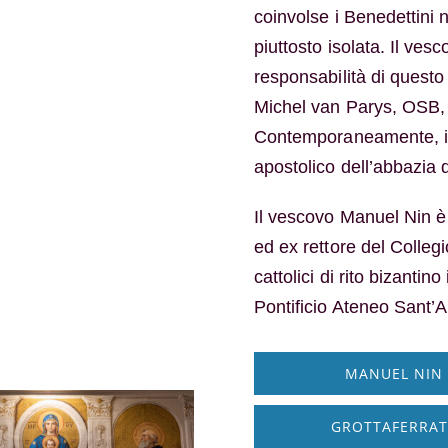
coinvolse i Benedettini 
piuttosto isolata. Il ves
responsabilità di questo
Michel van Parys, OSB,
Contemporaneamente, il
apostolico dell’abbazia 
Il vescovo Manuel Nin è
ed ex rettore del Colle
cattolici di rito bizanti
Pontificio Ateneo Sant’
MANUEL NIN W
GROTTAFERRATA 