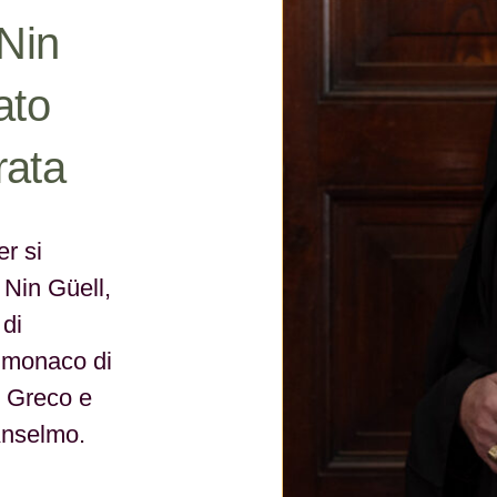
Nin
ato
rata
r si
 Nin Güell,
di
n monaco di
o Greco e
Anselmo.