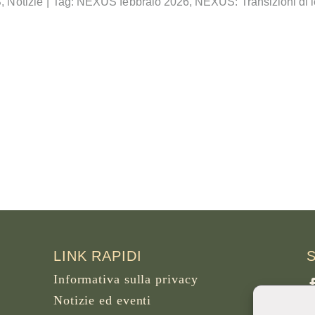
S
,
Notizie
|
Tag:
NEXUS febbraio 2026
,
NEXUS: Transizioni di 
LINK RAPIDI
Informativa sulla privacy
Notizie ed eventi