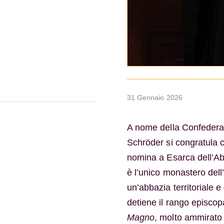
31 Gennaio 2026
A nome della Confedera
Schröder si congratula 
nomina a Esarca dell’Abb
è l’unico monastero dell’
un’abbazia territoriale 
detiene il rango episco
Magno
, molto ammirato