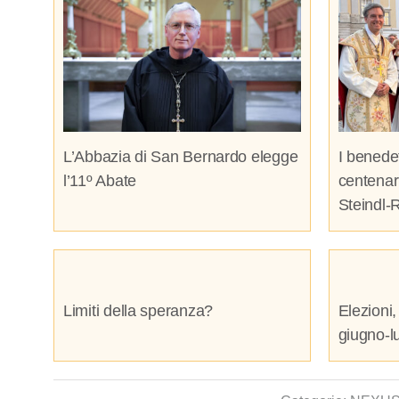
L’Abbazia di San Bernardo elegge
I benedet
l’11º Abate
centenari
Steindl-
Limiti della speranza?
Elezioni,
giugno-l