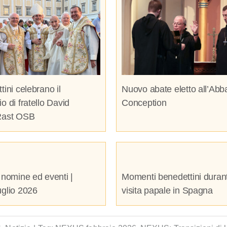
tini celebrano il
Nuovo abate eletto all’Abba
o di fratello David
Conception
Rast OSB
 nomine ed eventi |
Momenti benedettini durant
uglio 2026
visita papale in Spagna