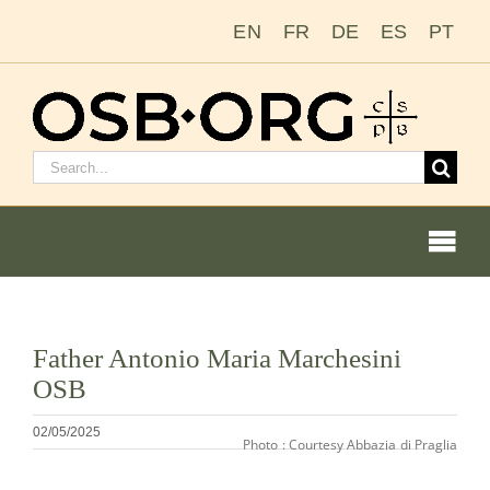
Salta
EN
FR
DE
ES
PT
al
contenuto
Cerca:
Togg
Navi
Visualizza
Father Antonio Maria Marchesini
immagine
Le nostre radici
OSB
più
grande
L’ordine benedettino
02/05/2025
Photo : Courtesy Abbazia di Praglia