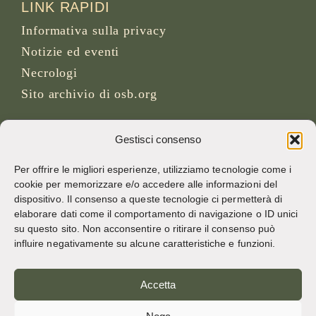
LINK RAPIDI
Informativa sulla privacy
Notizie ed eventi
Necrologi
Sito archivio di osb.org
Link feed RSS
Gestisci consenso
Per offrire le migliori esperienze, utilizziamo tecnologie come i
SOCIAL MEDIA
cookie per memorizzare e/o accedere alle informazioni del
dispositivo. Il consenso a queste tecnologie ci permetterà di
elaborare dati come il comportamento di navigazione o ID unici
su questo sito. Non acconsentire o ritirare il consenso può
CREDITI
influire negativamente su alcune caratteristiche e funzioni.
Foto della pagina
Accetta
Bruno Rotival