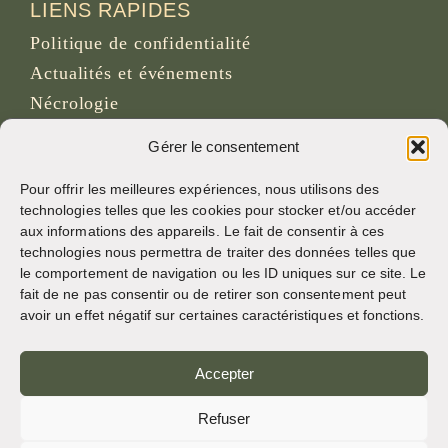
LIENS RAPIDES
Politique de confidentialité
Actualités et événements
Nécrologie
Site d’archives d’osb.org
Gérer le consentement
Lien du
flux RSS
Pour offrir les meilleures expériences, nous utilisons des
technologies telles que les cookies pour stocker et/ou accéder
aux informations des appareils. Le fait de consentir à ces
RÉSEAUX SOCIAUX
technologies nous permettra de traiter des données telles que
le comportement de navigation ou les ID uniques sur ce site. Le
fait de ne pas consentir ou de retirer son consentement peut
avoir un effet négatif sur certaines caractéristiques et fonctions.
CRÉDITS
Accepter
Photos de la page
Bruno Rotival
Refuser