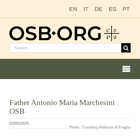
Passer
EN
IT
DE
ES
PT
au
contenu
Rechercher
:
Togg
Navi
Nos racines
Voir
Father Antonio Maria Marchesini
l'image
L’ordre bénédictin
OSB
en
grand
02/05/2025
Photo : Courtesy Abbazia di Praglia
Devenir moine ou moniale