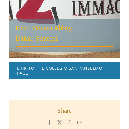
Keur Moussa Abbey
Dakar, Senegal
LINK TO THE COLLEGIO SANT’ANSELMO
PAGE
Share
Facebook
X
WhatsApp
Email