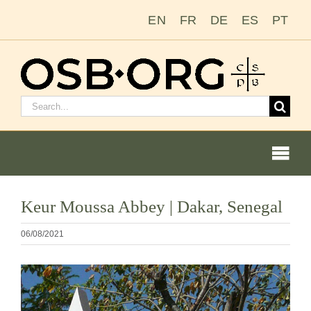
Salta
EN
FR
DE
ES
PT
al
contenuto
Cerca:
Togg
Navi
Keur Moussa Abbey | Dakar, Senegal
Le nostre radici
06/08/2021
L’ordine benedettino