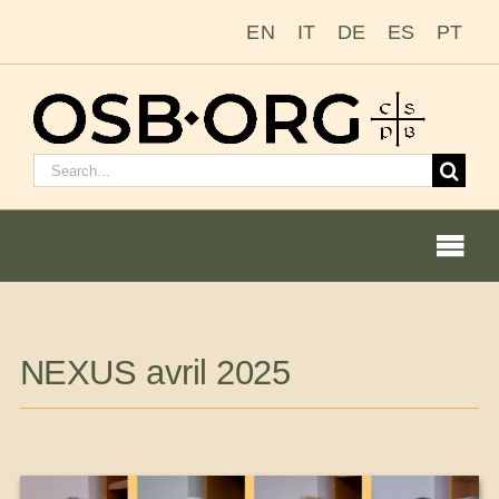
Passer
EN
IT
DE
ES
PT
au
contenu
Rechercher
:
Togg
Navi
Nos racines
NEXUS avril 2025
L’ordre bénédictin
Devenir moine ou moniale