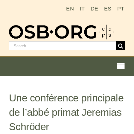
Passer
EN
IT
DE
ES
PT
au
contenu
Rechercher
:
Togg
Navi
Nos racines
Une conférence principale
L’ordre bénédictin
de l’abbé primat Jeremias
Devenir moine ou moniale
Schröder