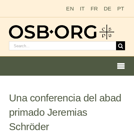
Saltar
EN
IT
FR
DE
PT
al
contenido
Buscar:
Togg
Navi
Una conferencia del abad
Nuestras raíces
primado Jeremias
La orden benedictina
Schröder