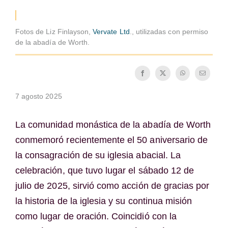
Cómo hacerse monje o monja
Fotos de Liz Finlayson,
Vervate Ltd
., utilizadas con permiso
La medalla de San Benito
de la abadía de Worth.
NEXUS
7 agosto 2025
Archivo de OSB.org
La comunidad monástica de la abadía de Worth
conmemoró recientemente el 50 aniversario de
la consagración de su iglesia abacial. La
celebración, que tuvo lugar el sábado 12 de
julio de 2025, sirvió como acción de gracias por
la historia de la iglesia y su continua misión
como lugar de oración. Coincidió con la