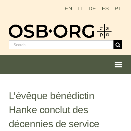
Passer
EN
IT
DE
ES
PT
au
contenu
Rechercher
:
Togg
Navi
Nos racines
L’évêque bénédictin
L’ordre bénédictin
Hanke conclut des
Devenir moine ou moniale
décennies de service