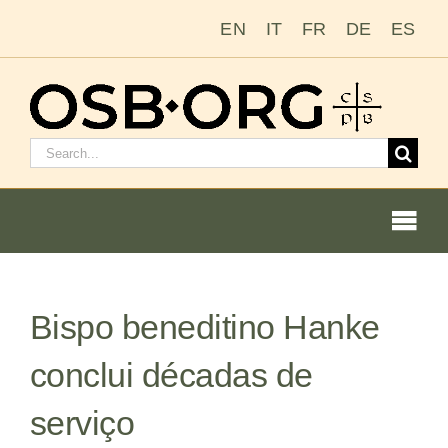
Ir
EN
IT
FR
DE
ES
para
o
conteúdo
Pesquisar
por:
Togg
Navi
Nossas raízes
Bispo beneditino Hanke
A ordem beneditina
conclui décadas de
Tornar-se monge ou freira
serviço