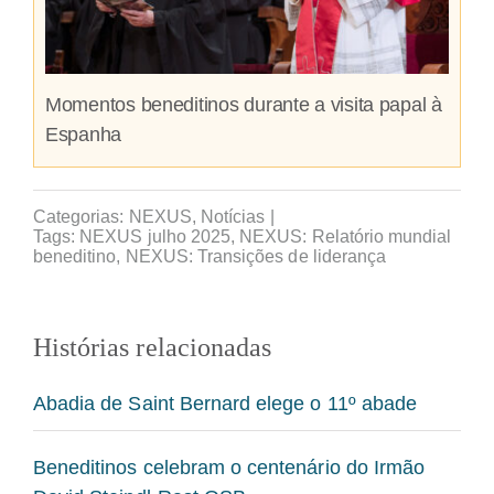
Momentos beneditinos durante a visita papal à
Espanha
Categorias:
NEXUS
,
Notícias
|
Tags:
NEXUS julho 2025
,
NEXUS: Relatório mundial
beneditino
,
NEXUS: Transições de liderança
Histórias relacionadas
Abadia de Saint Bernard elege o 11º abade
Beneditinos celebram o centenário do Irmão