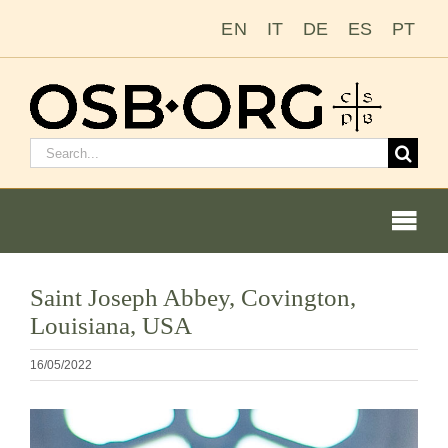
Passer
EN
IT
DE
ES
PT
au
contenu
Rechercher
:
Togg
Navi
Saint Joseph Abbey, Covington,
Louisiana, USA
Nos racines
16/05/2022
L’ordre bénédictin