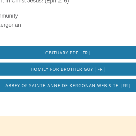
, in Christ Jesus! (Eph 2, 6)
mmunity
Kergonan
OBITUARY PDF |FR|
HOMILY FOR BROTHER GUY |FR|
ABBEY OF SAINTE-ANNE DE KERGONAN WEB SITE |FR|