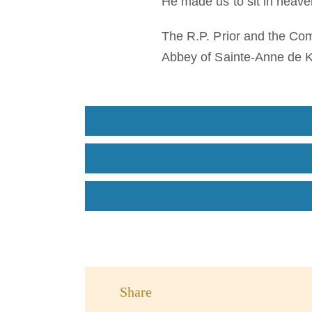
He made us to sit in heaven
The R.P. Prior and the Co
Abbey of Sainte-Anne de 
Share