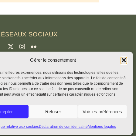
RÉSEAUX SOCIAUX
Gérer le consentement
CRÉDITS
les meilleures expériences, nous utilisons des technologies telles que les
hotos de la page
 stocker et/ou accéder aux informations des appareils. Le fait de consentir à
runo Rotival
gies nous permettra de traiter des données telles que le comportement de
u les ID uniques sur ce site. Le fait de ne pas consentir ou de retirer son
 peut avoir un effet négatif sur certaines caractéristiques et fonctions.
eb, design, photos + texte
cepter
Refuser
Voir les préférences
r. Simon OSB
que relative aux cookies
Déclaration de confidentialité
Mentions légales