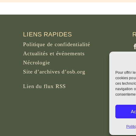
LIENS RAPIDES
Politique de confidentialité
Actualités et événements
Nécrologie
Site d’archives d’osb.org
Pour offrir 
P
cookies pour
B
ces technolo
Lien du
flux RSS
navigation o
consentement
W
Ac
F
Politi