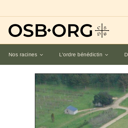
Passer
au
contenu
Nos racines
L’ordre bénédictin
D
Voir
l'image
en
grand