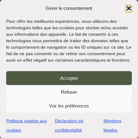
Site d’archives d’osb.org
Gérer le consentement
Lien du
flux RSS
Pour offrir les meilleures expériences, nous utilisons des
technologies telles que les cookies pour stocker et/ou accéder
aux informations des appareils. Le fait de consentir à ces
RÉSEAUX SOCIAUX
technologies nous permettra de traiter des données telles que
le comportement de navigation ou les ID uniques sur ce site. Le
fait de ne pas consentir ou de retirer son consentement peut
avoir un effet négatif sur certaines caractéristiques et fonctions.
CRÉDITS
Accepter
Photos de la page
Bruno Rotival
Refuser
Voir les préférences
Web, design, photos + texte
Fr. Simon OSB
Politique relative aux
Déclaration de
Mentions
cookies
confidentialité
légales