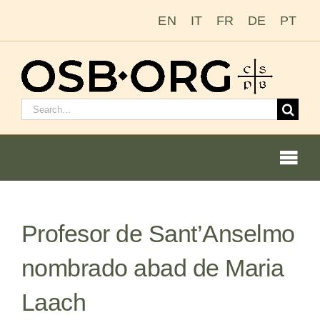
Saltar
EN
IT
FR
DE
PT
al
contenido
Buscar:
Togg
Navi
Nuestras raíces
Profesor de Sant’Anselmo
La orden benedictina
nombrado abad de Maria
Cómo hacerse monje o monja
Laach