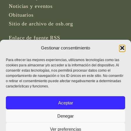
Noticias y eventos
Obituarios
Sitio de archivo de osb.org
Enlace de fuente RSS
Gestionar consentimiento
REDES SOCIALES
Para ofrecer las mejores experiencias, utilizamos tecnologías como las
cookies para almacenar y/o acceder a la información del dispositivo. Al
consentir estas tecnologías, nos permitirá procesar datos como el
comportamiento de navegación o los ID únicos en este sitio. No consentir
o retirar el consentimiento puede afectar negativamente a determinadas
CRÉDITOS
características y funciones.
Fotos de la página
Aceptar
Bruno Rotival
Denegar
Web, diseño, fotos + texto
Ver preferencias