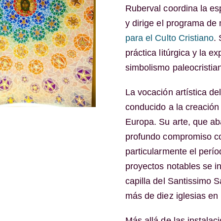
Ruberval coordina la es
y dirige el programa de
para el Culto Cristiano
.
práctica litúrgica y la e
simbolismo paleocristia
La vocación artística de
conducido a la creación
Europa. Su arte, que aba
profundo compromiso con
particularmente el perío
proyectos notables se i
capilla del Santissimo S
más de diez iglesias en 
Más allá de las instalaci