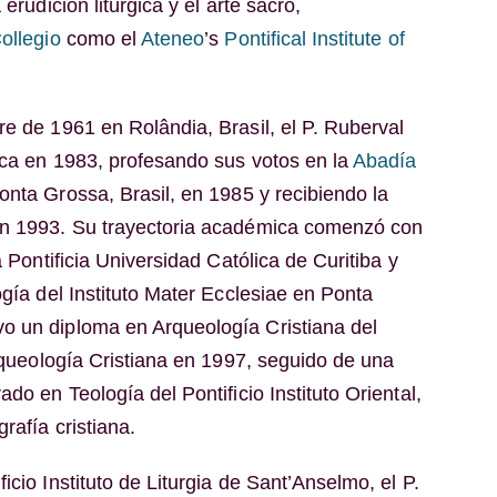
 erudición litúrgica y el arte sacro,
ollegio
como el
Ateneo
’s
Pontifical Institute of
re de 1961 en Rolândia, Brasil, el P. Ruberval
ica en 1983, profesando sus votos en la
Abadía
nta Grossa, Brasil, en 1985 y recibiendo la
en 1993. Su trayectoria académica comenzó con
a Pontificia Universidad Católica de Curitiba y
ogía del Instituto Mater Ecclesiae en Ponta
o un diploma en Arqueología Cristiana del
Arqueología Cristiana en 1997, seguido de una
do en Teología del Pontificio Instituto Oriental,
rafía cristiana.
icio Instituto de Liturgia de Sant’Anselmo, el P.