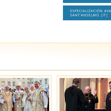
ESPECIALIZACIÓN AV
SANT’ANSELMO |IT|