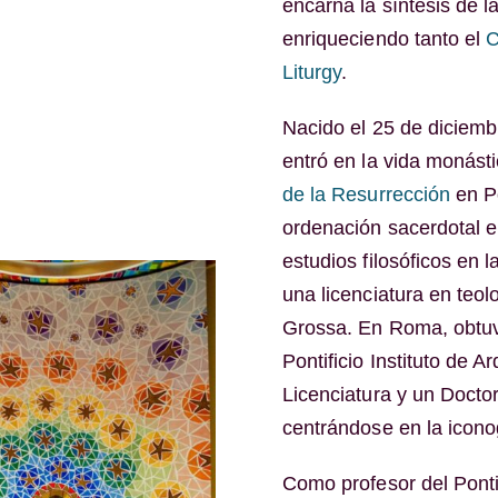
encarna la síntesis de la
enriqueciendo tanto el
C
Liturgy
.
Nacido el 25 de diciemb
entró en la vida monást
de la Resurrección
en Po
ordenación sacerdotal 
estudios filosóficos en l
una licenciatura en teol
Grossa. En Roma, obtuv
Pontificio Instituto de 
Licenciatura y un Doctora
centrándose en la iconog
Como profesor del Pontif