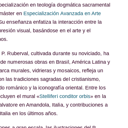
pecialización en teología dogmática sacramental
 máster en
Especialización Avanzada en Arte
 Su enseñanza enfatiza la interacción entre la
xpresión visual, basándose en el arte y el
nos.
l P. Ruberval, cultivada durante su noviciado, ha
 de numerosas obras en Brasil, América Latina y
rca murales, vidrieras y mosaicos, refleja un
 las tradiciones sagradas del cristianismo,
do románico y la iconografía oriental. Entre los
ncluyen el mural «
Stelliferi conditor orbis
» en la
alvatore en Amandola, Italia, y contribuciones a
Italia en los últimos años.
ones a gran escala, las ilustraciones del P.