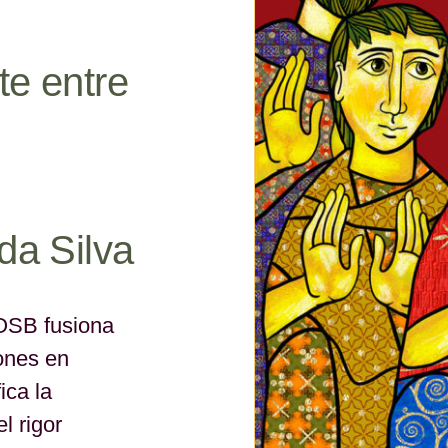
te entre
da Silva
 OSB fusiona
iones en
ica la
l rigor