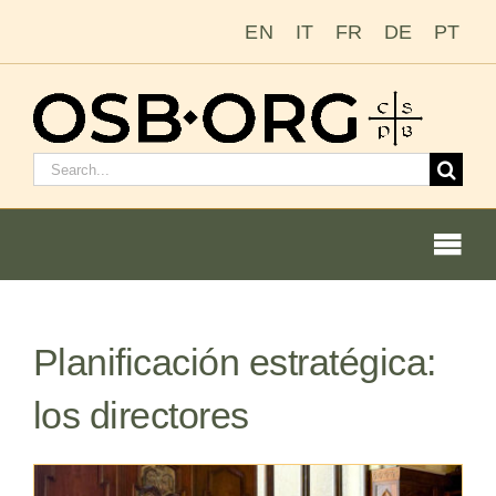
Saltar
EN
IT
FR
DE
PT
al
contenido
Buscar:
Togg
Navi
Nuestras raíces
Planificación estratégica:
La orden benedictina
los directores
Cómo hacerse monje o monja