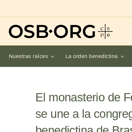
Saltar
al
contenido
Nuestras raíces
La orden benedictina
El monasterio de F
se une a la congre
benedictina de Bras