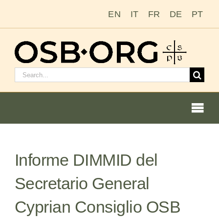
Saltar
EN
IT
FR
DE
PT
al
contenido
Buscar:
Togg
Navi
Nuestras raíces
Informe DIMMID del
La orden benedictina
Secretario General
Cómo hacerse monje o monja
Cyprian Consiglio OSB