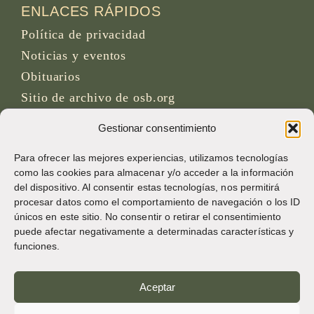
ENLACES RÁPIDOS
Política de privacidad
Noticias y eventos
Obituarios
Sitio de archivo de osb.org
Gestionar consentimiento
Enlace de fuente RSS
Para ofrecer las mejores experiencias, utilizamos tecnologías
como las cookies para almacenar y/o acceder a la información
REDES SOCIALES
del dispositivo. Al consentir estas tecnologías, nos permitirá
procesar datos como el comportamiento de navegación o los ID
únicos en este sitio. No consentir o retirar el consentimiento
puede afectar negativamente a determinadas características y
CRÉDITOS
funciones.
Fotos de la página
Aceptar
Bruno Rotival