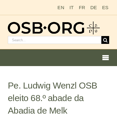
Ir
EN
IT
FR
DE
ES
para
o
conteúdo
Pesquisar
por:
Togg
Navi
Pe. Ludwig Wenzl OSB
Nossas raízes
eleito 68.º abade da
A ordem beneditina
Abadia de Melk