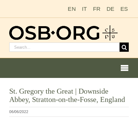
Ir
EN
IT
FR
DE
ES
para
o
conteúdo
Pesquisar
por:
Togg
Navi
Nossas raízes
St. Gregory the Great | Downside
Abbey, Stratton-on-the-Fosse, England
A ordem beneditina
06/06/2022
Tornar-se monge ou freira