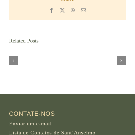
Facebook
X
WhatsApp
Email
Abbey
Related Posts
Westminster
of
Abbey
the
Mission,
B.M.V.
British
Assumption
Columbia,
in
Canada
Seitenstetten
Austria
CONTATE-NOS
Enviar um e-mail
Lista de Contatos de Sant’Anselmo