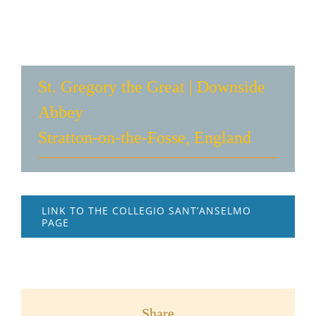
St. Gregory the Great | Downside
Abbey
Stratton-on-the-Fosse, England
LINK TO THE COLLEGIO SANT’ANSELMO
PAGE
Share