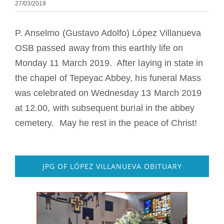
27/03/2019
Tornar-se monge ou freira
P. Anselmo (Gustavo Adolfo) López Villanueva
A medalha de São Bento
OSB passed away from this earthly life on
Monday 11 March 2019. After laying in state in
NEXUS
the chapel of Tepeyac Abbey, his funeral Mass
was celebrated on Wednesday 13 March 2019
Arquivo OSB.org
at 12.00, with subsequent burial in the abbey
cemetery. May he rest in the peace of Christ!
JPG OF LÓPEZ VILLANUEVA OBITUARY