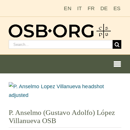
Ir
EN
IT
FR
DE
ES
para
o
conteúdo
Pesquisar
por:
Togg
Navi
Ver
imagem
Nossas raízes
maior
P. Anselmo (Gustavo Adolfo) López
A ordem beneditina
Villanueva OSB