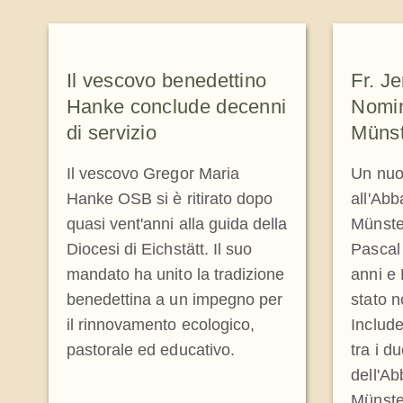
Il vescovo benedettino
Fr. J
Hanke conclude decenni
Nomin
di servizio
Müns
Il vescovo Gregor Maria
Un nuov
Hanke OSB si è ritirato dopo
all'Abb
quasi vent'anni alla guida della
Münste
Diocesi di Eichstätt. Il suo
Pascal 
mandato ha unito la tradizione
anni e 
benedettina a un impegno per
stato n
il rinnovamento ecologico,
Include
pastorale ed educativo.
tra i d
dell'Ab
Münste