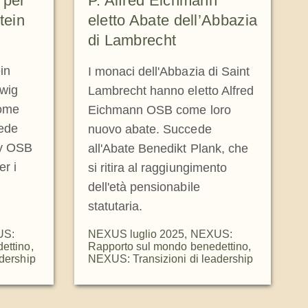
 per
P. Alfred Eichmann
tein
eletto Abate dell’Abbazia
di Lambrecht
in
I monaci dell'Abbazia di Saint
dwig
Lambrecht hanno eletto Alfred
come
Eichmann OSB come loro
cede
nuovo abate. Succede
ry OSB
all'Abate Benedikt Plank, che
er i
si ritira al raggiungimento
dell'età pensionabile
statutaria.
US:
NEXUS luglio 2025
,
NEXUS:
ettino
,
Rapporto sul mondo benedettino
,
dership
NEXUS: Transizioni di leadership