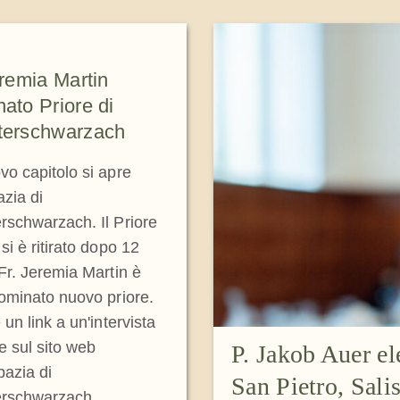
eremia Martin
ato Priore di
terschwarzach
o capitolo si apre
azia di
rschwarzach. Il Priore
si è ritirato dopo 12
Fr. Jeremia Martin è
ominato nuovo priore.
 un link a un'intervista
ue sul sito web
P. Jakob Auer el
bazia di
San Pietro, Sali
rschwarzach.