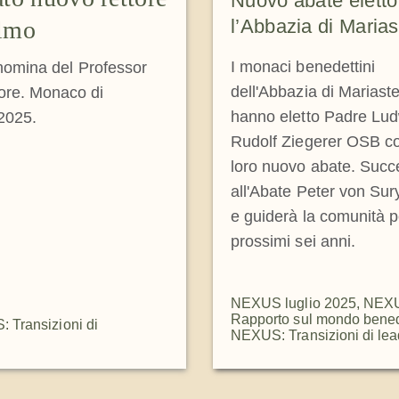
Nuovo abate eletto
l’Abbazia di Marias
elmo
I monaci benedettini
 nomina del Professor
dell'Abbazia di Mariaste
ore. Monaco di
hanno eletto Padre Lu
 2025.
Rudolf Ziegerer OSB 
loro nuovo abate. Suc
all'Abate Peter von Su
e guiderà la comunità p
prossimi sei anni.
NEXUS luglio 2025
,
NEX
Rapporto sul mondo bened
 Transizioni di
NEXUS: Transizioni di lea