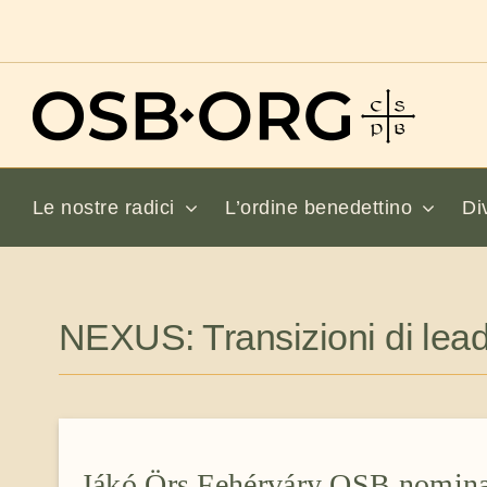
Salta
al
contenuto
Le nostre radici
L’ordine benedettino
Di
NEXUS: Transizioni di lea
Jákó Örs Fehérváry OSB nomina