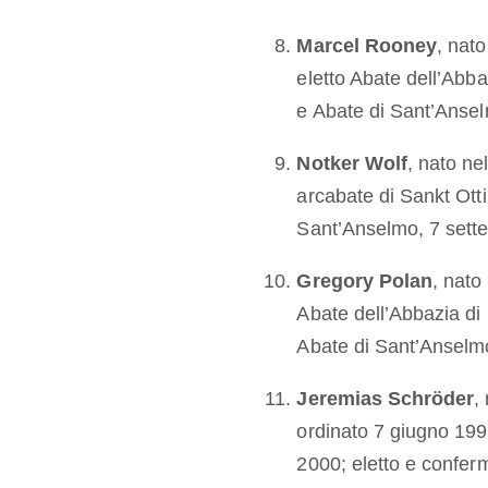
Marcel Rooney
, nat
eletto Abate dell’Abb
e Abate di Sant’Anse
Notker Wolf
, nato ne
arcabate di Sankt Otti
Sant’Anselmo, 7 sett
Gregory Polan
, nato
Abate dell’Abbazia d
Abate di Sant’Anselmo
Jeremias Schröder
,
ordinato 7 giugno 1992
2000; eletto e confer