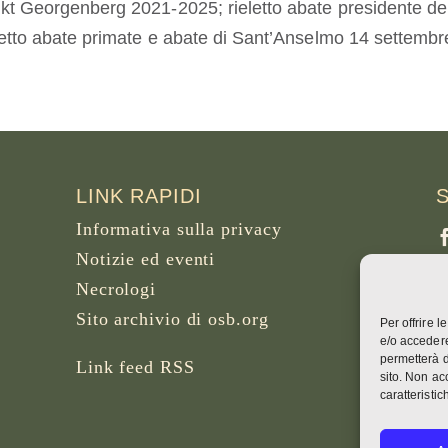
kt Georgenberg 2021-2025; rieletto abate presidente de
letto abate primate e abate di Sant’Anselmo 14 settembr
LINK RAPIDI
Informativa sulla privacy
Notizie ed eventi
Necrologi
Sito archivio di osb.org
Per offrire 
F
e/o accedere
B
permetterà d
Link feed RSS
sito. Non ac
caratteristic
W