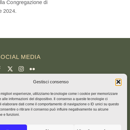
lla Congregazione di
e 2024.
SOCIAL MEDIA
Gestisci consenso
CREDITI
le migliori esperienze, utilizziamo tecnologie come i cookie per memorizzare
oto della pagina
 alle informazioni del dispositivo. Il consenso a queste tecnologie ci
runo Rotival
i elaborare dati come il comportamento di navigazione o ID unici su questo
consentire o ritirare il consenso può influire negativamente su alcune
he e funzioni.
eb, design, foto e testo