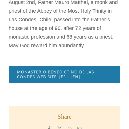
August 2nd, Father Mauro Matthei, a monk and
La medaglia di San Benedetto
priest of the Abbey of the Most Holy Trinity in
Las Condes, Chile, passed into the Father’s
NEXUS
house at the age of 96, after 72 years of
monastic profession and 68 years as a priest.
May God reward him abundantly.
Archivio OSB.org
MONASTERIO BENEDICTINO DE LAS
CONDES WEB SITE |ES| |EN|
Share
Facebook
X
WhatsApp
Email