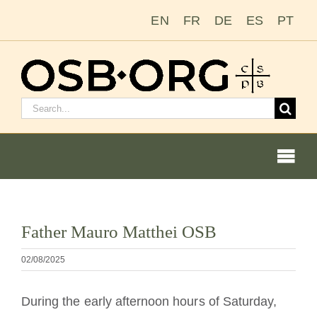
Salta
EN
FR
DE
ES
PT
al
contenuto
Cerca:
Togg
Navi
Le nostre radici
Visualizza
Father Mauro Matthei OSB
immagine
L’ordine benedettino
più
02/08/2025
grande
Diventare un monaco o una monaca
During the early afternoon hours of Saturday,