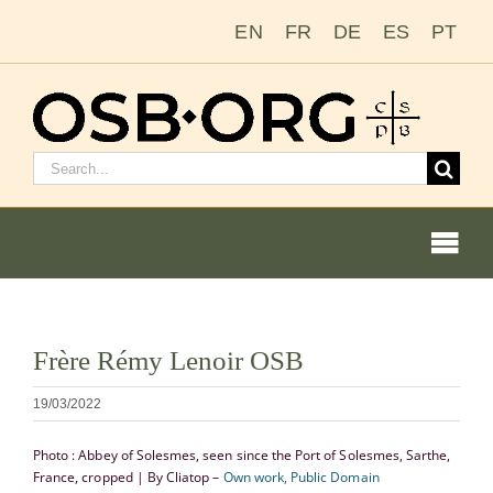
Salta
EN
FR
DE
ES
PT
al
contenuto
Cerca:
Togg
Navi
Visualizza
Frère Rémy Lenoir OSB
immagine
Le nostre radici
più
19/03/2022
grande
L’ordine benedettino
Photo : Abbey of Solesmes, seen since the Port of Solesmes, Sarthe,
France, cropped | By Cliatop –
Own work, Public Domain