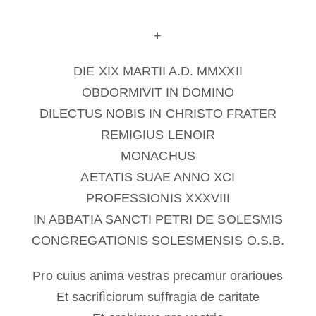
Diventare un monaco o una monaca
+
La medaglia di San Benedetto
DIE XIX MARTII A.D. MMXXII
OBDORMIVIT IN DOMINO
NEXUS
DILECTUS NOBIS IN CHRISTO FRATER
REMIGIUS LENOIR
Archivio OSB.org
MONACHUS
AETATIS SUAE ANNO XCI
PROFESSIONIS XXXVIII
IN ABBATIA SANCTI PETRI DE SOLESMIS
CONGREGATIONIS SOLESMENSIS O.S.B.
Pro cuius anima vestras precamur orarioues
Et sacrifìciorum suffragia de caritate