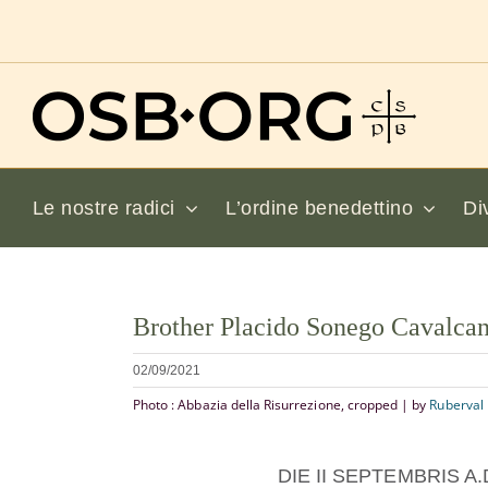
Salta
al
contenuto
Le nostre radici
L’ordine benedettino
Di
Visualizza
Brother Placido Sonego Cavalcan
immagine
più
02/09/2021
grande
Photo : Abbazia della Risurrezione, cropped | by
Ruberval
DIE II SEPTEMBRIS 