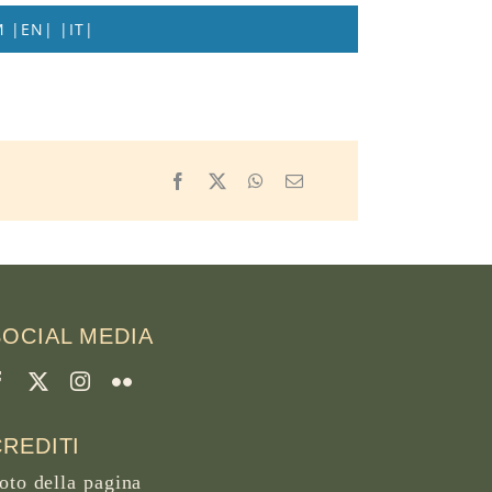
 |EN| |IT|
Facebook
X
WhatsApp
Email
SOCIAL MEDIA
CREDITI
oto della pagina