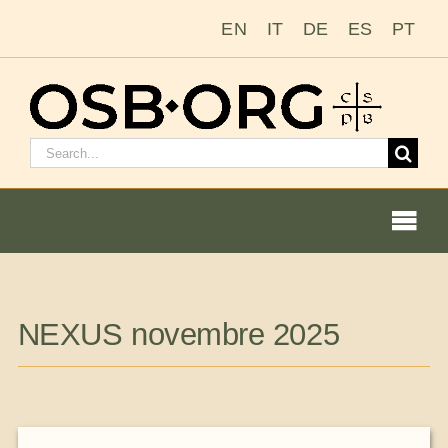
Passer
EN
IT
DE
ES
PT
au
contenu
Rechercher
:
Togg
Navi
Nos racines
NEXUS novembre 2025
L’ordre bénédictin
Devenir moine ou moniale