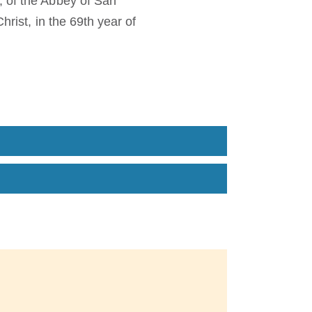
, of the Abbey of San
hrist, in the 69th year of