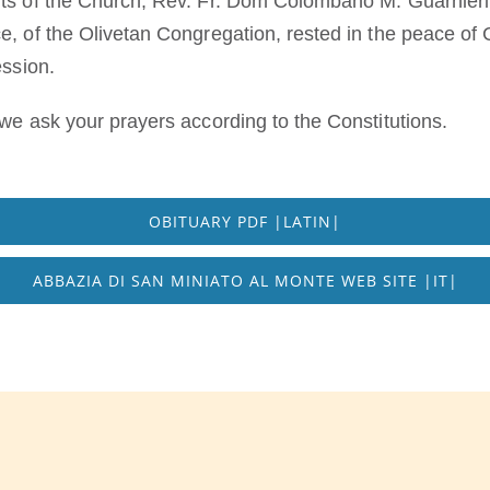
nts of the Church, Rev. Fr. Dom Colombano M. Guarnieri
e, of the Olivetan Congregation, rested in the peace of C
ession.
 we ask your prayers according to the Constitutions.
OBITUARY PDF |LATIN|
ABBAZIA DI SAN MINIATO AL MONTE WEB SITE |IT|