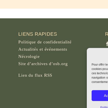
LIENS RAPIDES
Politique de confidentialité
Actualités et événements
Nécrologie
Site d’archives d’osb.org
Pour offrir 
P
cookies pour
B
ces technolo
Lien du
flux RSS
navigation o
consentement
W
Ac
F
Politi