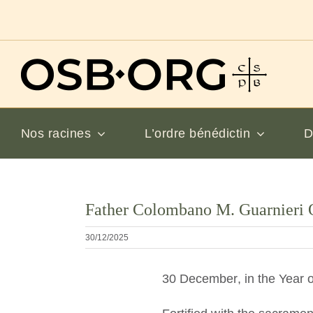
Passer
au
contenu
Nos racines
L’ordre bénédictin
D
Voir
Father Colombano M. Guarnieri
l'image
en
30/12/2025
grand
30 December, in the Year 