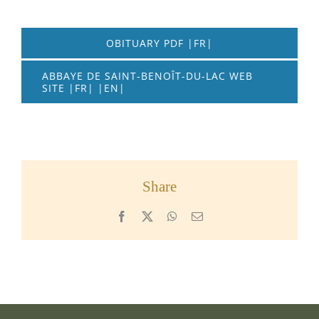
OBITUARY PDF |FR|
ABBAYE DE SAINT-BENOÎT-DU-LAC WEB
SITE |FR| |EN|
Share
Facebook
X
WhatsApp
Email