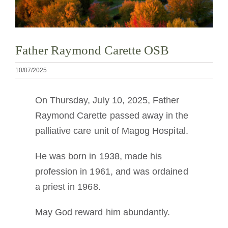
Devenir moine ou moniale
La médaille de Saint Benoît
Father Raymond Carette OSB
10/07/2025
NEXUS
On Thursday, July 10, 2025, Father
Archives OSB.org
Raymond Carette passed away in the
palliative care unit of Magog Hospital.
He was born in 1938, made his
profession in 1961, and was ordained
a priest in 1968.
May God reward him abundantly.