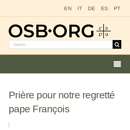
Passer
EN
IT
DE
ES
PT
au
contenu
Rechercher
:
Togg
Navi
Nos racines
Prière pour notre regretté
L’ordre bénédictin
pape François
Devenir moine ou moniale