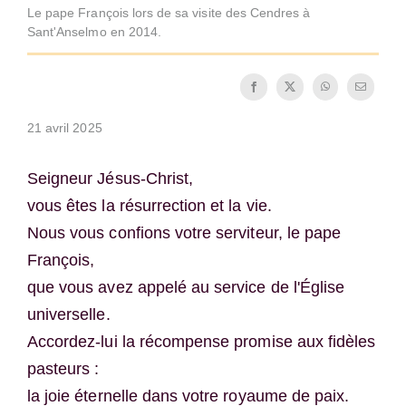
Le pape François lors de sa visite des Cendres à
La médaille de Saint Benoît
Sant'Anselmo en 2014.
NEXUS
21 avril 2025
Archives OSB.org
Seigneur Jésus-Christ,
vous êtes la résurrection et la vie.
Nous vous confions votre serviteur, le pape
François,
que vous avez appelé au service de l'Église
universelle.
Accordez-lui la récompense promise aux fidèles
pasteurs :
la joie éternelle dans votre royaume de paix.