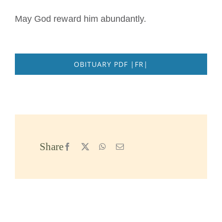
May God reward him abundantly.
OBITUARY PDF |FR|
Share
Facebook
X
WhatsApp
Email