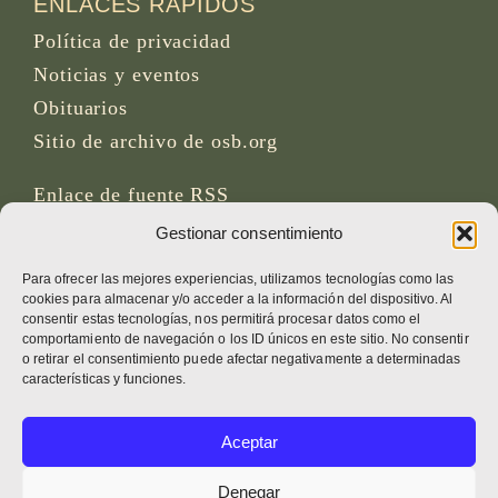
ENLACES RÁPIDOS
Política de privacidad
Noticias y eventos
Obituarios
Sitio de archivo de osb.org
Enlace de fuente RSS
Gestionar consentimiento
REDES SOCIALES
Para ofrecer las mejores experiencias, utilizamos tecnologías como las
cookies para almacenar y/o acceder a la información del dispositivo. Al
consentir estas tecnologías, nos permitirá procesar datos como el
comportamiento de navegación o los ID únicos en este sitio. No consentir
o retirar el consentimiento puede afectar negativamente a determinadas
CRÉDITOS
características y funciones.
Fotos de la página
Aceptar
Bruno Rotival
Denegar