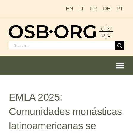
Saltar
EN
IT
FR
DE
PT
al
contenido
Buscar:
Togg
Navi
Nuestras raíces
EMLA 2025:
La orden benedictina
Comunidades monásticas
Cómo hacerse monje o monja
latinoamericanas se