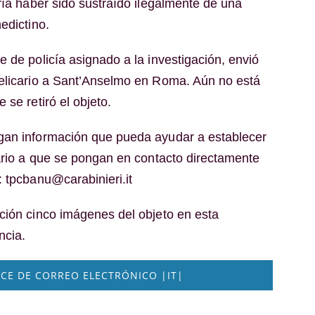
ría haber sido sustraído ilegalmente de una
edictino.
 de policía asignado a la investigación, envió
elicario a Sant’Anselmo en Roma. Aún no está
 se retiró el objeto.
gan información que pueda ayudar a establecer
cario a que se pongan en contacto directamente
: tpcbanu@carabinieri.it
ción cinco imágenes del objeto en esta
ncia.
CE DE CORREO ELECTRÓNICO |IT|