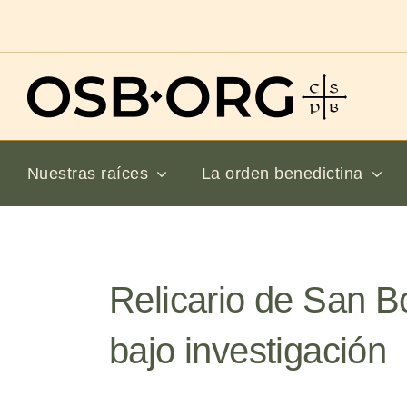
Saltar
al
contenido
Nuestras raíces
La orden benedictina
Relicario de San B
bajo investigación