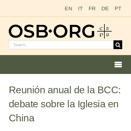
Saltar
EN
IT
FR
DE
PT
al
contenido
Buscar:
Togg
Navi
Nuestras raíces
Reunión anual de la BCC:
La orden benedictina
debate sobre la Iglesia en
China
Cómo hacerse monje o monja