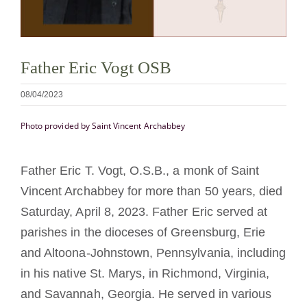
La medalla de San Benito
Father Eric Vogt OSB
NEXUS
08/04/2023
Archivo de OSB.org
Photo provided by Saint Vincent Archabbey
Father Eric T. Vogt, O.S.B., a monk of Saint
Vincent Archabbey for more than 50 years, died
Saturday, April 8, 2023. Father Eric served at
parishes in the dioceses of Greensburg, Erie
and Altoona-Johnstown, Pennsylvania, including
in his native St. Marys, in Richmond, Virginia,
and Savannah, Georgia. He served in various