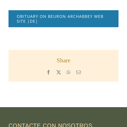
OBITUARY ON BEURON ARCHABBEY WEB
SITE |DE|
Share
Facebook
X
WhatsApp
Email
CONTACTE CON NOSOTROS