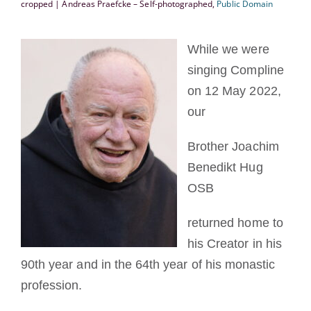
cropped | Andreas Praefcke – Self-photographed,
Public Domain
Cómo hacerse monje o monja
While we were
La medalla de San Benito
singing Compline
on 12 May 2022,
NEXUS
our
Brother Joachim
Archivo de OSB.org
Benedikt Hug
OSB
returned home to
his Creator in his
90th year and in the 64th year of his monastic
profession.