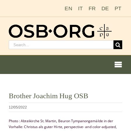
Saltar
EN
IT
FR
DE
PT
al
contenido
Buscar:
Togg
Navi
Ver
Brother Joachim Hug OSB
imagen
Nuestras raíces
más
12/05/2022
grande
La orden benedictina
Photo : Abteikirche St. Martin, Beuron Tympanongemälde in der
Vorhalle: Christus als guter Hirte, perspective- and color-adjusted,