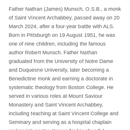
Mönch oder Nonne werden
Father Nathan (James) Munsch, O.S.B., a monk
of Saint Vincent Archabbey, passed away on 20
Die Medaille des Heiligen Benedikt
March 2024, after a four-year battle with ALS.
Born in Pittsburgh on 19 August 1951, he was
NEXUS
one of nine children, including the famous
author Robert Munsch. Father Nathan
graduated from the University of Notre Dame
OSB.org Archiv
and Duquesne University, later becoming a
Benedictine monk and earning a doctorate in
systematic theology from Boston College. He
served in various roles at Mount Saviour
Monastery and Saint Vincent Archabbey,
including teaching at Saint Vincent College and
Seminary and serving as a hospital chaplain