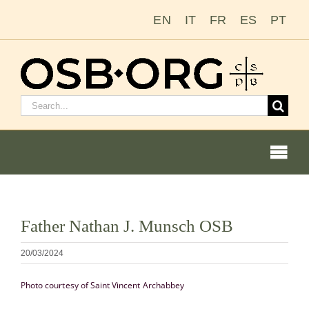
Zum
EN
IT
FR
ES
PT
Inhalt
springen
Suchen
nach:
Togg
Navi
Bild
Father Nathan J. Munsch OSB
vergrößern
Unsere Wurzeln
20/03/2024
Der Benediktinerorden
Photo courtesy of Saint Vincent Archabbey