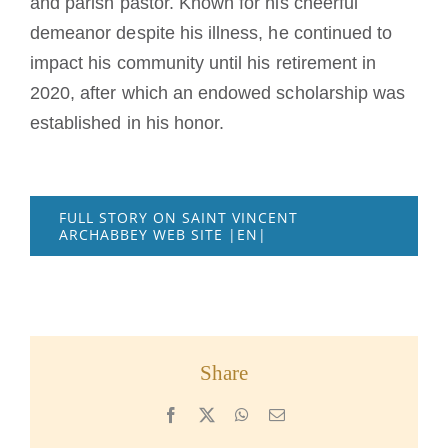
and parish pastor. Known for his cheerful
demeanor despite his illness, he continued to
impact his community until his retirement in
2020, after which an endowed scholarship was
established in his honor.
FULL STORY ON SAINT VINCENT
ARCHABBEY WEB SITE |EN|
Share
Facebook
X
WhatsApp
Email