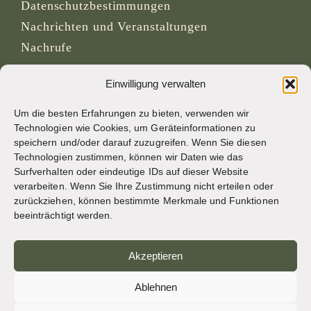
Datenschutzbestimmungen
Nachrichten und Veranstaltungen
Nachrufe
Archivseite von osb.org
Einwilligung verwalten
RSS-Feed
Link
Um die besten Erfahrungen zu bieten, verwenden wir
Technologien wie Cookies, um Geräteinformationen zu
speichern und/oder darauf zuzugreifen. Wenn Sie diesen
SOZIALE MEDIEN
Technologien zustimmen, können wir Daten wie das
Surfverhalten oder eindeutige IDs auf dieser Website
verarbeiten. Wenn Sie Ihre Zustimmung nicht erteilen oder
zurückziehen, können bestimmte Merkmale und Funktionen
CREDITS
beeinträchtigt werden.
Seitenfotos
Akzeptieren
Bruno Rotival
Ablehnen
Web, Design, Fotos + Text