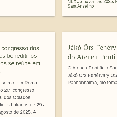
NEXUS novembro 2025
,
Sant’Anselmo
Jákó Örs Fehér
 congresso dos
os beneditinos
do Ateneu Ponti
anos se reúne em
O Ateneu Pontifício S
a
Jákó Örs Fehérváry OS
Pannonhalma, ele toma
nselmo, em Roma,
 o 20º congresso
al dos Oblados
inos Italianos de 29 a
agosto de 2025. A