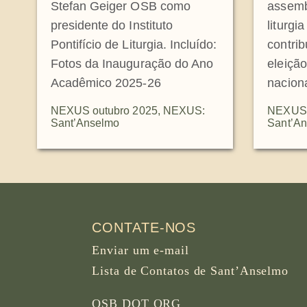
Stefan Geiger OSB como
assemb
presidente do Instituto
liturgi
Pontifício de Liturgia. Incluído:
contri
Fotos da Inauguração do Ano
eleiçã
Acadêmico 2025-26
naciona
NEXUS outubro 2025
,
NEXUS:
NEXUS 
Sant’Anselmo
Sant’A
CONTATE-NOS
Enviar um e-mail
Lista de Contatos de Sant’Anselmo
OSB DOT ORG