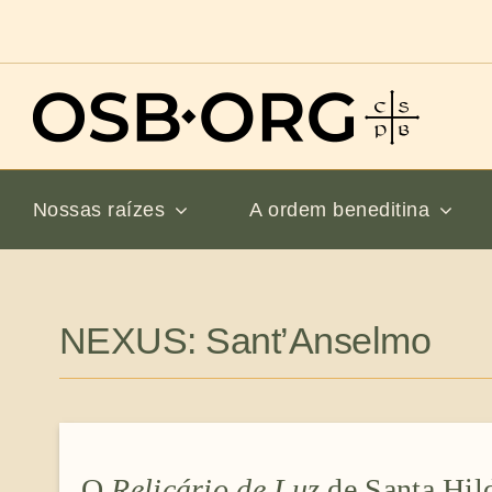
Ir
para
o
conteúdo
Nossas raízes
A ordem beneditina
NEXUS: Sant’Anselmo
O
Relicário de Luz
de Santa Hild