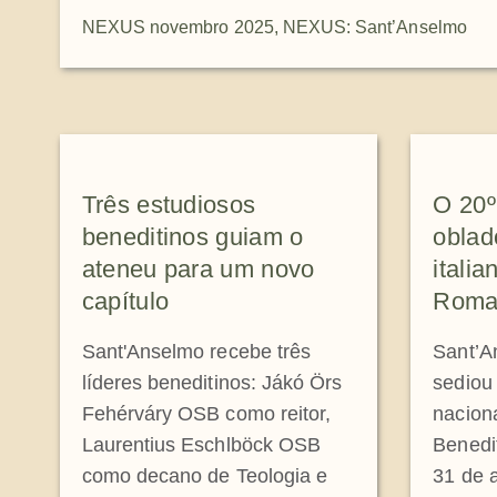
NEXUS novembro 2025
,
NEXUS: Sant’Anselmo
Três estudiosos
O 20º
beneditinos guiam o
oblad
ateneu para um novo
itali
capítulo
Rom
Sant'Anselmo recebe três
Sant’A
líderes beneditinos: Jákó Örs
sediou
Fehérváry OSB como reitor,
nacion
Laurentius Eschlböck OSB
Benedit
como decano de Teologia e
31 de 