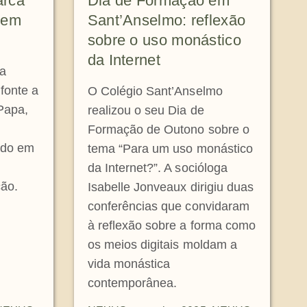
arca
Dia de Formação em
 em
Sant’Anselmo: reflexão
sobre o uso monástico
da Internet
 a
fonte a
O Colégio Sant’Anselmo
 Papa,
realizou o seu Dia de
Formação de Outono sobre o
iado em
tema “Para um uso monástico
da Internet?”. A socióloga
ção.
Isabelle Jonveaux dirigiu duas
conferências que convidaram
à reflexão sobre a forma como
os meios digitais moldam a
vida monástica
contemporânea.