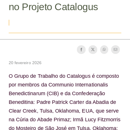
no Projeto Catalogus
A medalha de São Bento
NEXUS
Arquivo OSB.org
20 fevereiro 2026
O Grupo de Trabalho do Catalogus é composto
por membros da Communio Internationalis
Benedictinarum (CIB) e da Confederação
Beneditina: Padre Patrick Carter da Abadia de
Clear Creek, Tulsa, Oklahoma, EUA, que serve
na Cúria do Abade Primaz; Irmã Lucy Fitzmorris
do Mosteiro de São José em Tulsa, Oklahoma;