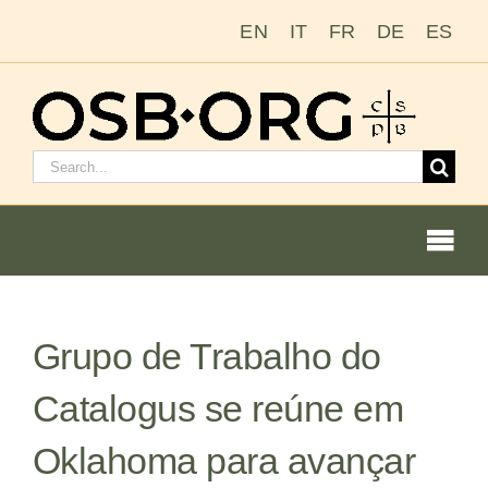
Ir
EN
IT
FR
DE
ES
para
o
conteúdo
Pesquisar
por:
Togg
Navi
Nossas raízes
Grupo de Trabalho do
A ordem beneditina
Catalogus se reúne em
Tornar-se monge ou freira
Oklahoma para avançar