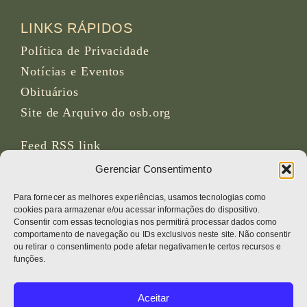
LINKS RÁPIDOS
Política de Privacidade
Notícias e Eventos
Obituários
Site de Arquivo do osb.org
Feed RSS
link
Gerenciar Consentimento
REDES SOCIAIS
Para fornecer as melhores experiências, usamos tecnologias como
cookies para armazenar e/ou acessar informações do dispositivo.
Consentir com essas tecnologias nos permitirá processar dados como
comportamento de navegação ou IDs exclusivos neste site. Não consentir
ou retirar o consentimento pode afetar negativamente certos recursos e
CRÉDITOS
funções.
Fotos da página
Aceitar
Bruno Rotival