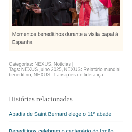
Momentos beneditinos durante a visita papal à
Espanha
Categorias:
NEXUS
,
Notícias
|
Tags:
NEXUS julho 2025
,
NEXUS: Relatório mundial
beneditino
,
NEXUS: Transições de liderança
Histórias relacionadas
Abadia de Saint Bernard elege o 11º abade
Beneditinos celebram o centenário do Irmão