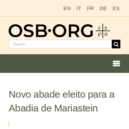
Ir
EN
IT
FR
DE
ES
para
o
conteúdo
Pesquisar
por:
Togg
Navi
Novo abade eleito para a
Nossas raízes
Abadia de Mariastein
A ordem beneditina