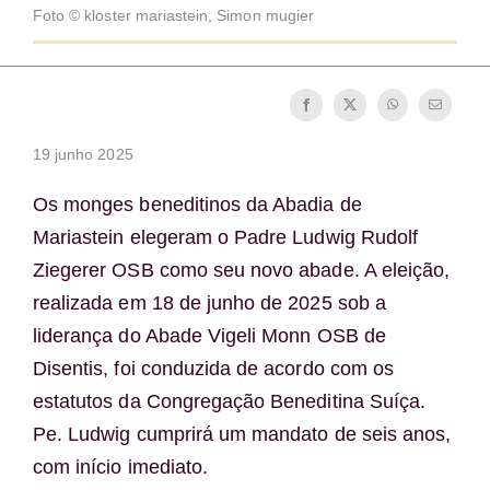
Foto © kloster mariastein, Simon mugier
Tornar-se monge ou freira
A medalha de São Bento
19 junho 2025
NEXUS
Os monges beneditinos da Abadia de
Arquivo OSB.org
Mariastein elegeram o Padre Ludwig Rudolf
Ziegerer OSB como seu novo abade. A eleição,
realizada em 18 de junho de 2025 sob a
liderança do Abade Vigeli Monn OSB de
Disentis, foi conduzida de acordo com os
estatutos da Congregação Beneditina Suíça.
Pe. Ludwig cumprirá um mandato de seis anos,
com início imediato.