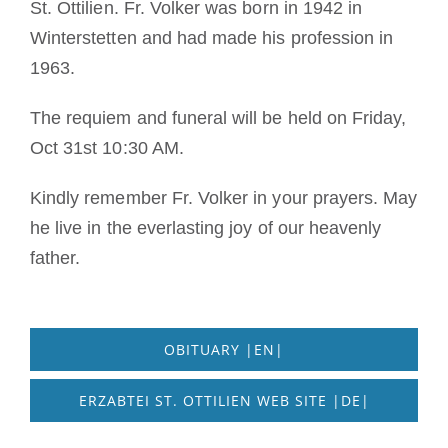
St. Ottilien. Fr. Volker was born in 1942 in
Mönch oder Nonne werden
Winterstetten and had made his profession in
1963.
Die Medaille des Heiligen Benedikt
The requiem and funeral will be held on Friday,
NEXUS
Oct 31st 10:30 AM.
Kindly remember Fr. Volker in your prayers. May
OSB.org Archiv
he live in the everlasting joy of our heavenly
father.
OBITUARY |EN|
ERZABTEI ST. OTTILIEN WEB SITE |DE|