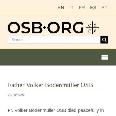
Zum
EN
IT
FR
ES
PT
Inhalt
springen
Suchen
nach:
Togg
Navi
Bild
Father Volker Bodenmüller OSB
vergrößern
Unsere Wurzeln
28/10/2025
Der Benediktinerorden
Fr. Volker Bodenmüller OSB died peacefully in